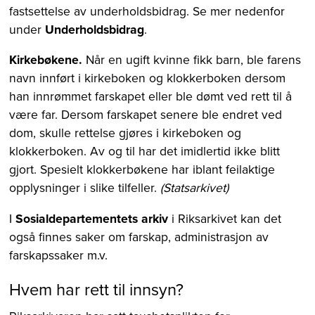
fastsettelse av underholdsbidrag. Se mer nedenfor
under
Underholdsbidrag
.
Kirkebøkene.
Når en ugift kvinne fikk barn, ble farens
navn innført i kirkeboken og klokkerboken dersom
han innrømmet farskapet eller ble dømt ved rett til å
være far. Dersom farskapet senere ble endret ved
dom, skulle rettelse gjøres i kirkeboken og
klokkerboken. Av og til har det imidlertid ikke blitt
gjort. Spesielt klokkerbøkene har iblant feilaktige
opplysninger i slike tilfeller.
(Statsarkivet)
I
Sosialdepartementets arkiv
i Riksarkivet kan det
også finnes saker om farskap, administrasjon av
farskapssaker m.v.
Hvem har rett til innsyn?