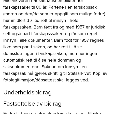
Riksarkivaren har satt taushetsplikten for
farskapssaker til 80 år. Partene i en farskapssak
(moren og den/de som er oppgitt som mulige fedre)
har imidlertid alltid rett til innsyn i hele
farskapssaken. Barn født fra og med 1957 er juridisk
sett også part i farskapsssaken og får som regel
innsyn i alle dokumenter. Barn født før 1957 regnes
ikke som part i saken, og har rett til å se
domsslutningen i farskapssaken, men har ingen
automatisk rett til å se hele dommen og
saksdokumentene. Søknad om innsyn i en
farskapssak må gjøres skriftlig til Statsarkivet. Kopi av
fotolegitimasjon/dåpsattest skal legges ved.
Underholdsbidrag
Fastsettelse av bidrag
Fedre til barn utenfor ekteskap skulle, helt tilbake