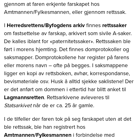
gjennom at faren erkjente farskapet hos
Amtmannen/Fylkesmannen, eller gjennom rettssak.
I
Herredsrettens/Byfogdens arkiv
finnes
rettssaker
om fastsettelse av farskap, arkivert som sivile A-saker.
De kalles iblant for «paternitetssaker». Rettssaken ble
ført i morens hjemting. Det finnes domprotokoller og
saksmapper. Domprotokollene har register på farens
eller morens navn – ofte på begges. I saksmappene
ligger en kopi av rettsboken, avhør, korrespondanse,
bevismateriale osv. Husk å alltid sjekke saklistene! Der
er det anført om dommen i ettertid har blitt anket til
Lagmannsretten
. Rettsarkivene avleveres til
Statsarkivet
når de er ca. 25 år gamle.
I de tilfeller der faren tok på seg farskapet uten at det
ble rettssak, ble han registrert hos
Amtmannen/Fylkesmannen
i forbindelse med