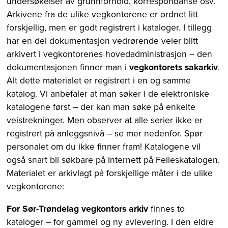
undersøkelser av grunnforhold, korrespondanse osv.
Arkivene fra de ulike vegkontorene er ordnet litt
forskjellig, men er godt registrert i kataloger. I tillegg
har en del dokumentasjon vedrørende veier blitt
arkivert i vegkontorenes hovedadministrasjon – den
dokumentasjonen finner man i
vegkontorets sakarkiv
.
Alt dette materialet er registrert i en og samme
katalog. Vi anbefaler at man søker i de elektroniske
katalogene først – der kan man søke på enkelte
veistrekninger. Men observer at alle serier ikke er
registrert på anleggsnivå – se mer nedenfor. Spør
personalet om du ikke finner fram! Katalogene vil
også snart bli søkbare på Internett på Felleskatalogen.
Materialet er arkivlagt på forskjellige måter i de ulike
vegkontorene:
For Sør-Trøndelag vegkontors arkiv
finnes to
kataloger – for gammel og ny avlevering. I den eldre