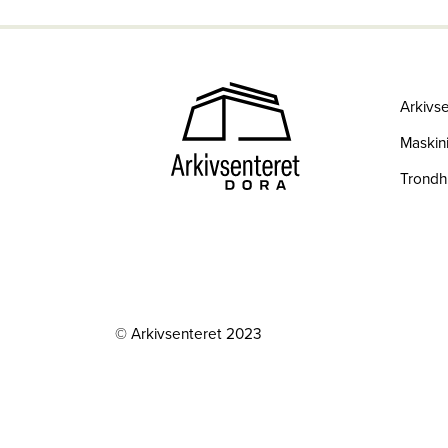
Arkivs
Maskini
Trond
© Arkivsenteret 2023