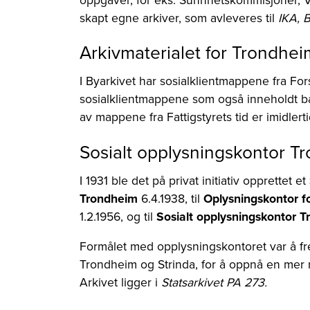
skapt egne arkiver, som avleveres til
IKA, 
Arkivmaterialet for Trondhei
I Byarkivet har sosialklientmappene fra Fors
sosialklientmappene som også inneholdt bar
av mappene fra Fattigstyrets tid er imidlert
Sosialt opplysningskontor T
I 1931 ble det på privat initiativ opprettet et
Trondheim
6.4.1938, til
Oplysningskontor fo
1.2.1956, og til
Sosialt opplysningskontor 
Formålet med opplysningskontoret var å fr
Trondheim og Strinda, for å oppnå en mer r
Arkivet ligger i
Statsarkivet PA 273.