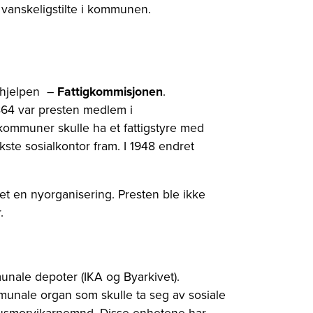
vanskeligstilte i kommunen.
ighjelpen –
Fattigkommisjonen
.
864 var presten medlem i
 kommuner skulle ha et fattigstyre med
okste sosialkontor fram. I 1948 endret
et en nyorganisering. Presten ble ikke
.
unale depoter (IKA og Byarkivet).
mmunale organ som skulle ta seg av sosiale
usmorvikarnemnd. Disse enhetene har