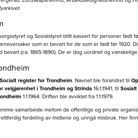
Byarkivet
.
m
orgsstyret og Sosialstyret blitt kassert for personer født f
neversaker som er bevart for de som er født før 1920. Dis
id bevart (ca. 1865-1890). De er dog uordnet og vanskelige 
rondheim
Socialt register for Trondheim
. Navnet ble forandret til
Op
r velgjørenhet i Trondheim og Strinda
16.1.1941, til
Sosial
Trondheim
1.1.1964. Driften ble avviklet fra 1.1.1979.
emme samarbeide mellom de offentlige og private organis
ettferdig fordeling av midlene og unngå misbruk. Her finne