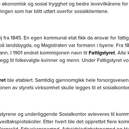
konomisk og sosial trygghet og bedre levevilkårene for 
en som har blitt utført overfor sosialklientene.
lp) fra 1845. En egen kommunal etat fikk da ansvar for fatt
å landsbygda, og Magistraten var formann i byene. Fra 1
mann. I 1901 endret kommisjonen navn til
Fattigstyret
. Alle
illegg til folkevalgte kvinner og menn. Under Fattigstyret v
yret
ble etablert. Samtidig gjennomgikk hele forsorgsvesen
en av styrets virksomhet skulle legges til et sosialkontor
sstyrene og underliggende Sosialkontor avleveres til komm
vedtaksprotokoller. Etter hvert ble det opprettet flere ko
 Vergeråd, Edruskapsnemnd, Arbeidsledighetsnemnd og H