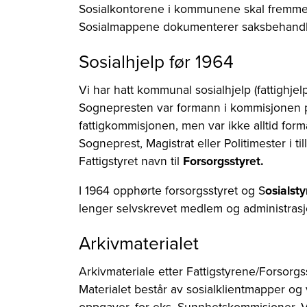
Sosialkontorene i kommunene skal fremme ø
Sosialmappene dokumenterer saksbehandling
Sosialhjelp før 1964
Vi har hatt kommunal sosialhjelp (fattighje
Sognepresten var formann i kommisjonen p
fattigkommisjonen, men var ikke alltid for
Sogneprest, Magistrat eller Politimester i t
Fattigstyret navn til
Forsorgsstyret.
I 1964 opphørte forsorgsstyret og S
osialst
lenger selvskrevet medlem og administrasjon
Arkivmaterialet
Arkivmateriale etter Fattigstyrene/Forsorg
Materialet består av sosialklientmapper og 
oppgaver, for eks. Sunnhetskommisjoner,