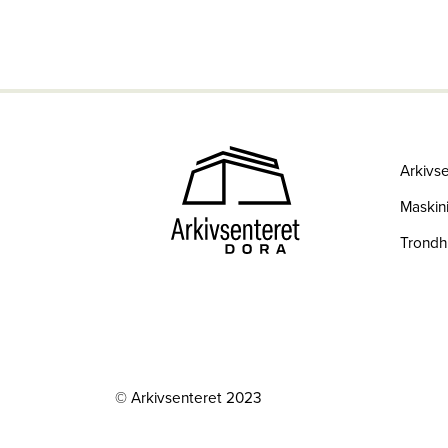
Arkivs
Maskini
Trond
© Arkivsenteret 2023