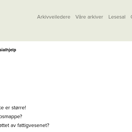
Arkivveiledere
Våre arkiver
Lesesal
sialhjelp
ke er større!
elpsmappe?
øttet av fattigvesenet?