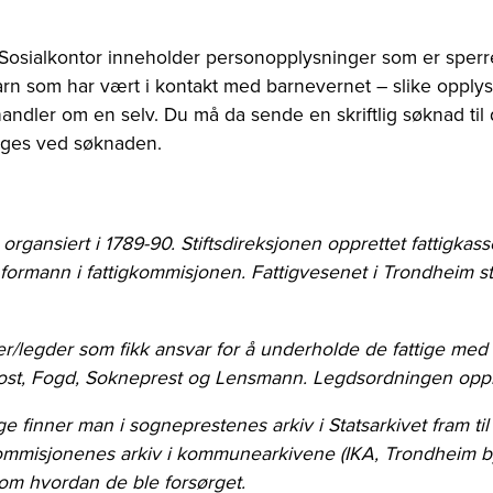
Sosialkontor inneholder personopplysninger som er sperret
n som har vært i kontakt med barnevernet – slike opplysn
handler om en selv. Du må da sende en skriftlig søknad til
legges ved søknaden.
en organsiert i 1789-90. Stiftsdireksjonen opprettet fattigka
formann i fattigkommisjonen. Fattigvesenet i Trondheim sti
ser/legder som fikk ansvar for å underholde de fattige med
Prost, Fogd, Sokneprest og Lensmann. Legdsordningen opph
ge finner man i sogneprestenes arkiv i Statsarkivet fram til
ommisjonenes arkiv i kommunearkivene (IKA, Trondheim byar
 om hvordan de ble forsørget.