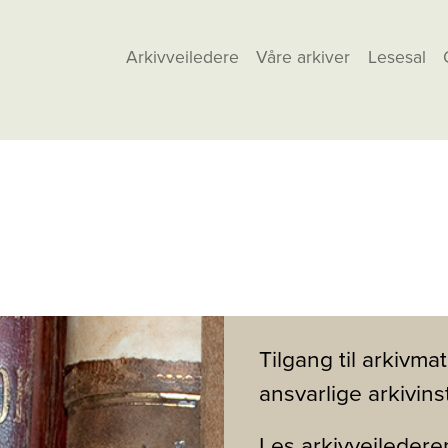
Arkivveiledere
Våre arkiver
Lesesal
Tilgang til arkivmat
ansvarlige arkivins
Les
arkivveiledere