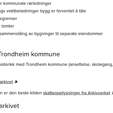
or kommunale rørledninger
ags vektbelastninger bygg er forventet å tåle
egrenser
 tomter
 sammenslåing av bygninger til separate eiendommer
a Trondheim kommune
storikk med Trondheim kommune (ansettelse, skolegang, b
arkivet
on er den beste kilden
skatteopplysninger fra Arkivverket
arkivet