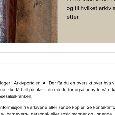
og til hvilket arki
etter.
aloger i
Arkivportalen
. Der får du en oversikt over hva v
ennå ikke fått alt på plass, du må derfor også benytte våre 
lesesalsskranken.
 informasjon fra arkivene eller sende kopier. Se kontakti
ole-, barnevern-, personal- eller sosialmapper og lignende.