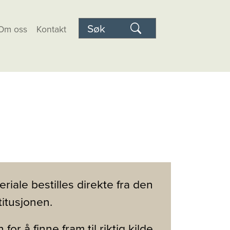
Om oss
Kontakt
eriale bestilles direkte fra den
titusjonen.
n
for å finne fram til riktig kilde,